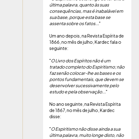
última palavra, quanto às suas
consequências, mas é inabalável em
sua base, porque esta base se
assenta sobre os fatos...
"
Um ano depois, na Revista Espírita de
1866, no mês de julho, Kardec fala o
seguinte:
"
O Livro dos Espíritos não é um
tratado completo do Espiritismo; não
faz senão colocar-lhe as bases e os
pontos fundamentais, que devem se
desenvolver sucessivamente pelo
estudo e pela observação...
"
No ano seguinte, na Revista Espírita
de 1867, no mês de julho, Kardec
disse:
"
O Espiritismo não disse ainda a sua
última palavra, muito longe disto, não