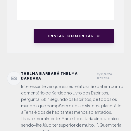
ENVIAR COMENTÁRIO
THELMA BARBARÁ THELMA
11/10/2024
ES
BARBARÁ
07:37:46
Interessante ver que esses relatos não batem com o
comentário de Kardec no Livro dos Espíritos,
pergunta 188. "Segundo os Espíritos, de todos os
mundos que compõem o nosso sistema planetário,
a Terra é dos de habitantes menos adiantados,
física e moralmente. Marte lhe estaria ainda abaixo,
sendo-lhe Jú￾piter superior de muito...". Quem teria