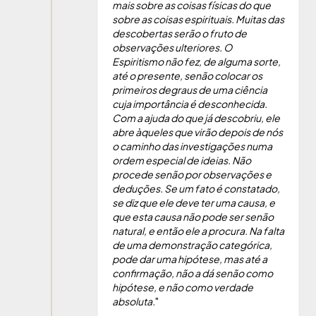
mais sobre as coisas físicas do que
sobre as coisas espirituais. Muitas das
descobertas serão o fruto de
observações ulteriores. O
Espiritismo não fez, de alguma sorte,
até o presente, senão colocar os
primeiros degraus de uma ciência
cuja importância é desconhecida.
Com a ajuda do que já descobriu, ele
abre àqueles que virão depois de nós
o caminho das investigações numa
ordem especial de ideias. Não
procede senão por observações e
deduções. Se um fato é constatado,
se diz que ele deve ter uma causa, e
que esta causa não pode ser senão
natural, e então ele a procura. Na falta
de uma demonstração categórica,
pode dar uma hipótese, mas até a
confirmação, não a dá senão como
hipótese, e não como verdade
absoluta.
"