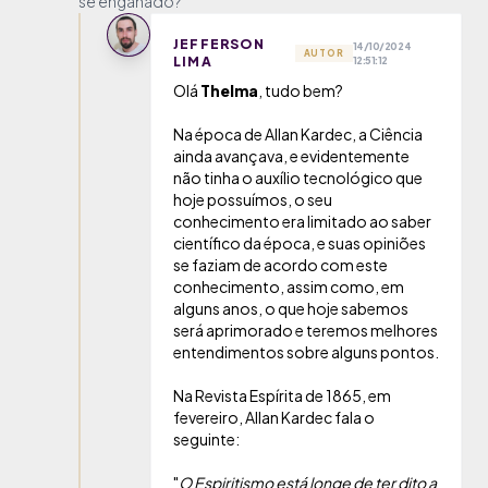
se enganado?
JEFFERSON
14/10/2024
AUTOR
LIMA
12:51:12
Olá
Thelma
, tudo bem?
Na época de Allan Kardec, a Ciência
ainda avançava, e evidentemente
não tinha o auxílio tecnológico que
hoje possuímos, o seu
conhecimento era limitado ao saber
científico da época, e suas opiniões
se faziam de acordo com este
conhecimento, assim como, em
alguns anos, o que hoje sabemos
será aprimorado e teremos melhores
entendimentos sobre alguns pontos.
Na Revista Espírita de 1865, em
fevereiro, Allan Kardec fala o
seguinte:
"
O Espiritismo está longe de ter dito a