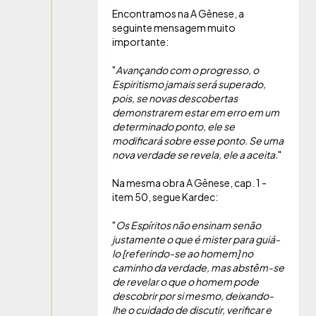
Encontramos na A Gênese, a
seguinte mensagem muito
importante:
"
Avançando com o progresso, o
Espiritismo jamais será superado,
pois, se novas descobertas
demonstrarem estar em erro em um
determinado ponto, ele se
modificará sobre esse ponto. Se uma
nova verdade se revela, ele a aceita.
"
Na mesma obra A Gênese, cap. 1 -
item 50, segue Kardec:
"
Os Espíritos não ensinam senão
justamente o que é mister para guiá-
lo [referindo-se ao homem] no
caminho da verdade, mas abstêm-se
de revelar o que o homem pode
descobrir por si mesmo, deixando-
lhe o cuidado de discutir, verificar e