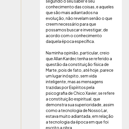
segundo o seu saber e seu
conhecimento das coisas, e aqueles
que são mais adiantados na
evolução, não revelam senão o que
creem necessário para que
possamos buscar e investigar, de
acordo com o conhecimento
daquela época específica.
Na minha opinião, particular, creio
que Allan Kardec tenha se referido a
questão da constituição física de
Marte, pois de fato, até hoje, parece
um lugar inóspito, sem vida
inteligente, mas as mensagens
trazidas por Espíritos pela
psicografia de Chico Xavier, se refere
a constituição espiritual, que
demonstra sua superioridade, assim
como a tecnologia de Nosso Lar,
estava muito adiantada, em relação
a tecnologia da época em que foi
escrito a obra.