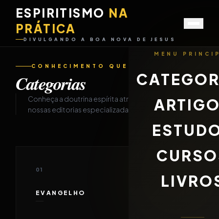
ESPIRITISMO
NA
PRÁTICA
DIVULGANDO A BOA NOVA DE JESUS
MENU PRINCI
CONHECIMENTO QUE DESPERTA
CATEGOR
Categorias
Conheça a doutrina espírita através de
ARTIG
nossas editorias especializadas.
ESTUD
CURSO
01
LIVRO
EVANGELHO