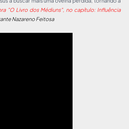
sus a buscar mais uma ovelha perdida, tornando a
ra "O Livro dos Médiuns", no capítulo: Influência
rante
Nazareno Feitosa