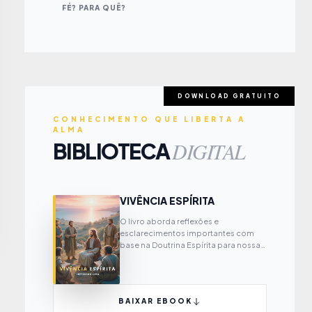
FÉ? PARA QUÊ?
DOWNLOAD GRATUITO
CONHECIMENTO QUE LIBERTA A
ALMA
DIGITAL
BIBLIOTECA
VIVÊNCIA ESPÍRITA
O livro aborda reflexões e
esclarecimentos importantes com
base na Doutrina Espírita para nossa
própria evolução espiritual.
BAIXAR EBOOK