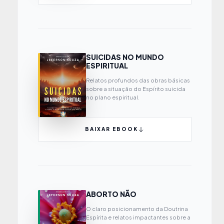
SUICIDAS NO MUNDO
ESPIRITUAL
Relatos profundos das obras básicas
sobre a situação do Espírito suicida
no plano espiritual.
BAIXAR EBOOK
ABORTO NÃO
O claro posicionamento da Doutrina
Espírita e relatos impactantes sobre a