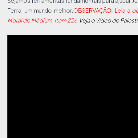
Sejamos ferramentas fundamentais para ajudar Je
Terra, um mundo melhor.
OBSERVAÇÃO: Leia a
ob
Moral do Médium, item 226.
Veja o Vídeo do Palest