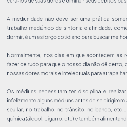
curá-los de suas dores e diminuir seus débitos pa
A mediunidade não deve ser uma prática soment
trabalho mediúnico de sintonia e afinidade, c
dormir, é um esforço cotidiano para buscar melhora
Normalmente, nos dias em que acontecem as reu
fazer de tudo para que o nosso dia não dê certo,
nossas dores morais e intelectuais para atrapalhar
Os médiuns necessitam ter disciplina e realiza
infelizmente alguns médiuns antes de se dirigire
seu lar, no trabalho, no trânsito, no banco, etc.
química (álcool, cigarro, etc) e também alimenta