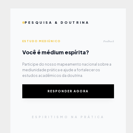
PESQUISA & DOUTRINA
Feedback
ESTUDO MEDIÚNICO
Você é médium espírita?
Participe do nosso mapeamento nacional sobre a
mediunidade prática e ajude a fortalecer os
estudos acadêmicos da doutrina.
RESPONDER AGORA
ESPIRITISMO NA PRÁTICA