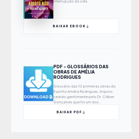
interrupção da vida.
BAIXAR EBOOK
PDF - GLOSSÁRIOS DAS
OBRAS DE AMÉLIA
RODRIGUES
Glossário das 10 primeiras obras do
Espírito Amélia Rodrigues. Arquivo
cedido gentilmente pelo Dr. Cléber
Gonçalves que foi um dos
responsáveis por montar o glossário.
BAIXAR PDF
Baixem e divulguem.