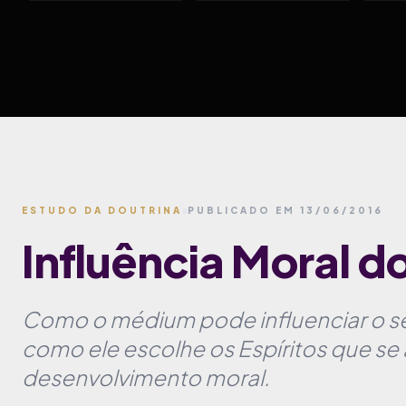
ESTUDO DA DOUTRINA
PUBLICADO EM 13/06/2016
Influência Moral 
Como o médium pode influenciar o s
como ele escolhe os Espíritos que s
desenvolvimento moral.