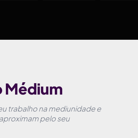
do Médium
eu trabalho na mediunidade e
e aproximam pelo seu