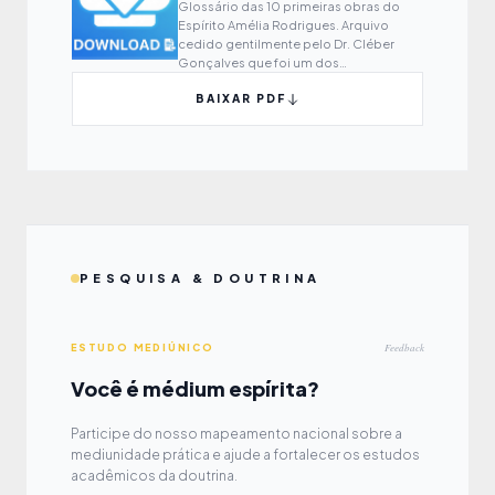
Glossário das 10 primeiras obras do
Espírito Amélia Rodrigues. Arquivo
cedido gentilmente pelo Dr. Cléber
Gonçalves que foi um dos
responsáveis por montar o glossário.
BAIXAR PDF
Baixem e divulguem.
PESQUISA & DOUTRINA
Feedback
ESTUDO MEDIÚNICO
Você é médium espírita?
Participe do nosso mapeamento nacional sobre a
mediunidade prática e ajude a fortalecer os estudos
acadêmicos da doutrina.