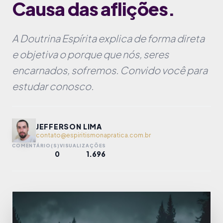
Causa das aflições.
A Doutrina Espírita explica de forma direta
e objetiva o porque que nós, seres
encarnados, sofremos. Convido você para
estudar conosco.
JEFFERSON LIMA
contato@espiritismonapratica.com.br
COMENTÁRIO(S)
VISUALIZAÇÕES
0
1.696