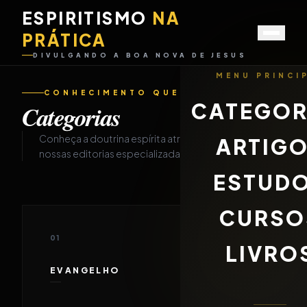
ESPIRITISMO
NA
PRÁTICA
DIVULGANDO A BOA NOVA DE JESUS
MENU PRINCI
CONHECIMENTO QUE DESPERTA
CATEGOR
Categorias
Conheça a doutrina espírita através de
ARTIG
nossas editorias especializadas.
ESTUD
CURSO
01
LIVRO
EVANGELHO