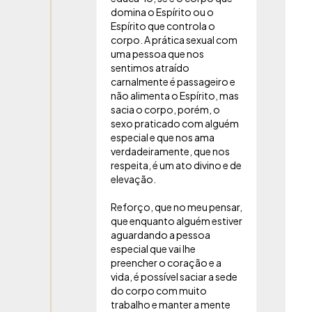
domina o Espírito ou o
Espírito que controla o
corpo. A prática sexual com
uma pessoa que nos
sentimos atraído
carnalmente é passageiro e
não alimenta o Espírito, mas
sacia o corpo, porém, o
sexo praticado com alguém
especial e que nos ama
verdadeiramente, que nos
respeita, é um ato divino e de
elevação.
Reforço, que no meu pensar,
que enquanto alguém estiver
aguardando a pessoa
especial que vai lhe
preencher o coração e a
vida, é possível saciar a sede
do corpo com muito
trabalho e manter a mente