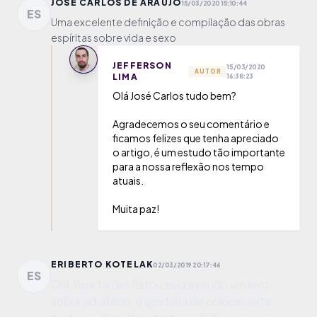
JOSÉ CARLOS DE ARAÚJO
15/03/2020 15:10:44
ES
Uma excelente definição e compilação das obras
espíritas sobre vida e sexo
JEFFERSON
15/03/2020
AUTOR
LIMA
16:38:23
Olá José Carlos tudo bem?
Agradecemos o seu comentário e
ficamos felizes que tenha apreciado
o artigo, é um estudo tão importante
para a nossa reflexão nos tempo
atuais.
Muita paz!
ERIBERTO KOTELAK
02/03/2019 20:17:46
ES
Olá, boa tarde! Estou escrevendo um livro
sobre adultério, e gostaria de colocar este