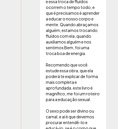
e essa troca de fluídos
ocorrem o tempo todo, e
que é precisamos é aprender
a educar o nosso corpo e
mente. Quando abraçamos
alguém, estamos trocando
fluídos com ela, quando
auxiliamos alguém e nos
sentimos Bem, foi uma
troca boa de energia.
Recomendo que você
estude essa obra, que ela
poderá te explicar de forma
mais completa e
aprofundada, este livro é
magnífico, me foi um roteiro
para a educação sexual.
O sexo pode ser divino ou
carnal, e aí é que devemos
procurar entendê-lo e
educá-lo, se é o corpo que