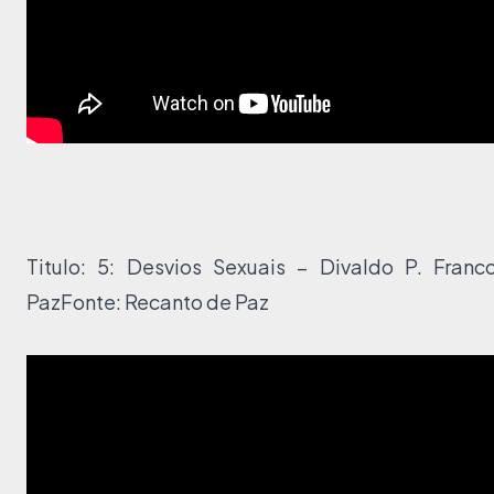
Titulo: 5: Desvios Sexuais – Divaldo P. Fran
Paz
Fonte:
Recanto de Paz