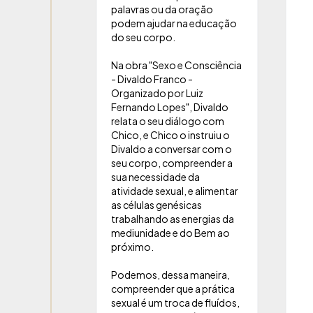
palavras ou da oração
podem ajudar na educação
do seu corpo.
Na obra "Sexo e Consciência
- Divaldo Franco -
Organizado por Luiz
Fernando Lopes", Divaldo
relata o seu diálogo com
Chico, e Chico o instruiu o
Divaldo a conversar com o
seu corpo, compreender a
sua necessidade da
atividade sexual, e alimentar
as células genésicas
trabalhando as energias da
mediunidade e do Bem ao
próximo.
Podemos, dessa maneira,
compreender que a prática
sexual é um troca de fluídos,