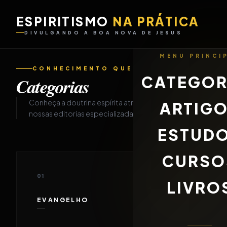
ESPIRITISMO
NA PRÁTICA
DIVULGANDO A BOA NOVA DE JESUS
MENU PRINCI
CONHECIMENTO QUE DESPERTA
CATEGOR
Categorias
Conheça a doutrina espírita através de
ARTIG
nossas editorias especializadas.
ESTUD
CURSO
01
LIVRO
EVANGELHO