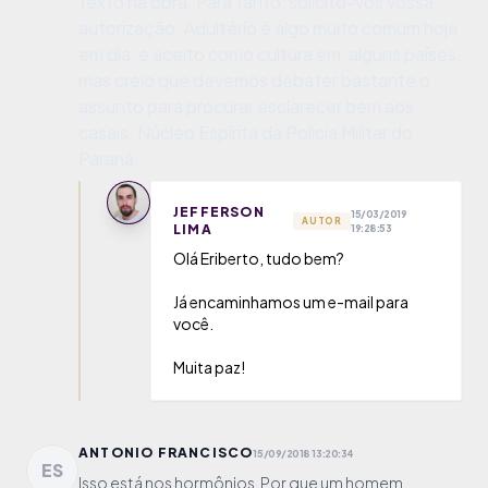
texto na obra. Para tanto, solicito-vos vossa
autorização. Adultério é algo muito comum hoje
em dia, e aceito como cultura em, alguns países,
mas creio que devemos debater bastante o
assunto para procurar esclarecer bem aos
casais. Núcleo Espírita da Policia Militar do
Paraná.
JEFFERSON
15/03/2019
AUTOR
LIMA
19:28:53
Olá Eriberto, tudo bem?
Já encaminhamos um e-mail para
você.
Muita paz!
ANTONIO FRANCISCO
15/09/2018 13:20:34
ES
Isso está nos hormônios. Por que um homem