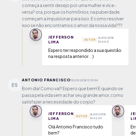
começa a sentir desejo por uma mulher e vice-
versa? ora, porque os hormônios, na puberdade,
começam a impulsionar para isso. E como resolver
isso se não encontramos o amor da nossa vida???
JEFFERSON
16/09/2018
AUTOR
LIMA
01:44:11
Espero ter respondido a sua questão
na resposta anterior. :)
ANTONIO FRANCISCO
15/09/2018 13:19:04
ES
Bom dia! Como vai? Espero que bem! E quando se
passa pela vida sem achar seu grande amor, como
satisfazer a necessidade do corpo?
JEFFERSON
J
16/09/2018
AUTOR
LIMA
L
01:42:49
Olá Antonio Francisco tudo
En
bem?
de