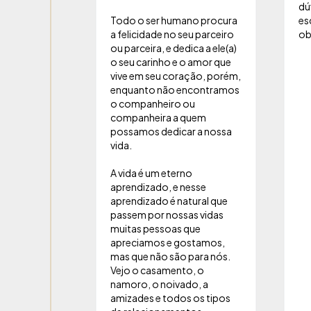
dú
Todo o ser humano procura
es
a felicidade no seu parceiro
ob
ou parceira, e dedica a ele(a)
o seu carinho e o amor que
vive em seu coração, porém,
enquanto não encontramos
o companheiro ou
companheira a quem
possamos dedicar a nossa
vida.
A vida é um eterno
aprendizado, e nesse
aprendizado é natural que
passem por nossas vidas
muitas pessoas que
apreciamos e gostamos,
mas que não são para nós.
Vejo o casamento, o
namoro, o noivado, a
amizades e todos os tipos