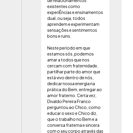
de relacionamentos
existentes como
experiÊncias e ensinamentos
dual, ou seja, todos
aprendem e experimentam
sensações e sentimentos
bons e ruins.
Neste período em que
estamos sós, podemos
amar a todos que nos
cercam com fraternidade,
partilhar parte do amor que
está vivo dentro de nós,
dedicar nossa energia na
prática do Bem, entregar ao
amor fraterno. Certa vez,
Divaldo Pereira Franco
perguntou ao Chico, como
educar o sexo e Chico diz,
que o trabalho no Bem e a
conversa fraterna e sincera
com o seu corpo através das