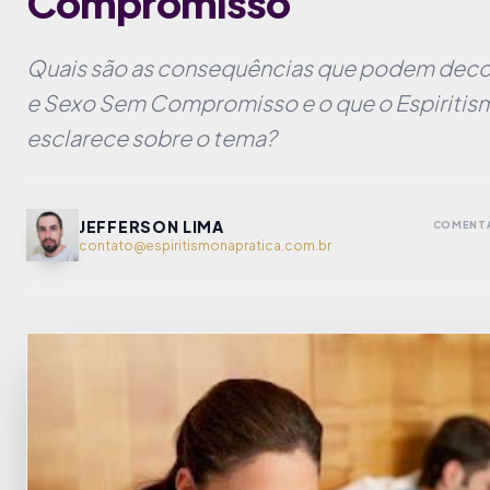
Compromisso
Quais são as consequências que podem decor
e Sexo Sem Compromisso e o que o Espiritis
esclarece sobre o tema?
JEFFERSON LIMA
COMENTÁ
contato@espiritismonapratica.com.br