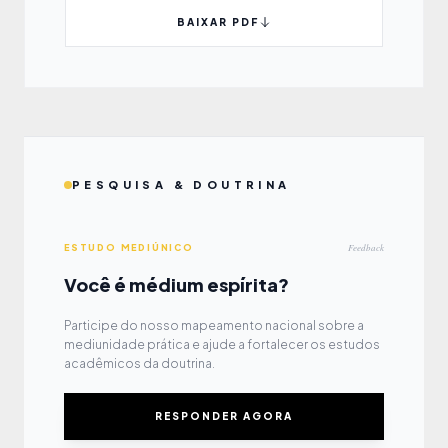
responsáveis por montar o glossário.
BAIXAR PDF
Baixem e divulguem.
PESQUISA & DOUTRINA
Feedback
ESTUDO MEDIÚNICO
Você é médium espírita?
Participe do nosso mapeamento nacional sobre a
mediunidade prática e ajude a fortalecer os estudos
acadêmicos da doutrina.
RESPONDER AGORA