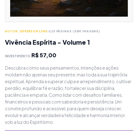
AUTOR: JEFFERSON LIMA
225 PÁGINAS (SEM IMAGENS)
Vivência Espírita - Volume 1
R$ 57,00
INVESTIMENTO:
Descubra como seus pensamentos, intenções e ações
moldam não apenas seu presente, mas toda a sua trajetória
espiritual. Aprenda a superar culpa e arrependimento, cultivar
perdão, equilibrar fé e razão, fortalecer sua disciplina,
paciência e empatia. Como lidar com desafios familiares,
financeiros e pessoais com sabedoria e persistência. Um
convite profundo e acessível, para quem deseja crescer,
evoluir e alcançar verdadeira felicidade e harmonia interior
sob a luz do Espiritismo.