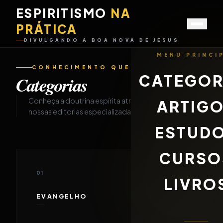
ESPIRITISMO
NA
PRÁTICA
DIVULGANDO A BOA NOVA DE JESUS
MENU PRINCI
CONHECIMENTO QUE DESPERTA
CATEGOR
Categorias
Conheça a doutrina espírita através de
ARTIG
nossas editorias especializadas.
ESTUD
CURSO
01
LIVRO
EVANGELHO