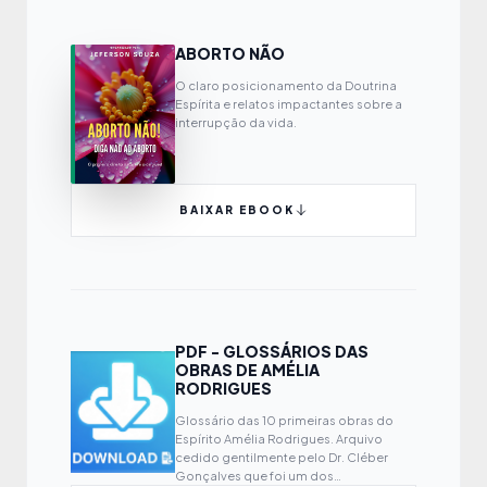
ABORTO NÃO
O claro posicionamento da Doutrina
Espírita e relatos impactantes sobre a
interrupção da vida.
BAIXAR EBOOK
PDF - GLOSSÁRIOS DAS
OBRAS DE AMÉLIA
RODRIGUES
Glossário das 10 primeiras obras do
Espírito Amélia Rodrigues. Arquivo
cedido gentilmente pelo Dr. Cléber
Gonçalves que foi um dos