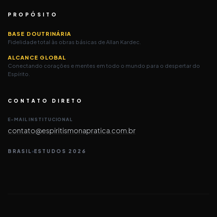
PROPÓSITO
BASE DOUTRINÁRIA
Fidelidade total às obras básicas de Allan Kardec.
ALCANCE GLOBAL
Conectando corações e mentes em todo o mundo para o despertar do
Espírito.
CONTATO DIRETO
E-MAIL INSTITUCIONAL
contato@espiritismonapratica.com.br
BRASIL
ESTUDOS 2026