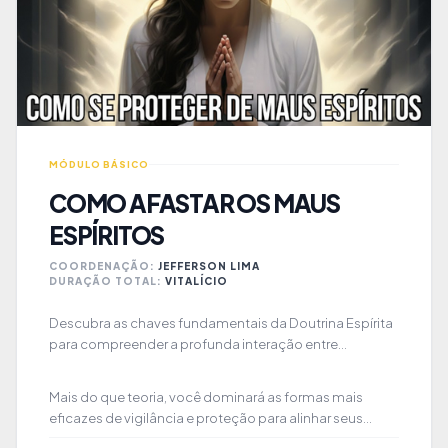
MÓDULO BÁSICO
COMO AFASTAR OS MAUS
ESPÍRITOS
COORDENAÇÃO:
JEFFERSON LIMA
DURAÇÃO TOTAL:
VITALÍCIO
Descubra as chaves fundamentais da Doutrina Espírita
para compreender a profunda interação entre
encarnados e desencarnados que molda o seu
cotidiano. Neste curso gratuito, você será guiado por
Mais do que teoria, você dominará as formas mais
uma jornada de aprendizado profundo, aprendendo a
eficazes de vigilância e proteção para alinhar seus
identificar sintonias mentais e a construir um escudo de
pensamentos aos Espíritos de Luz. Recupere o domínio