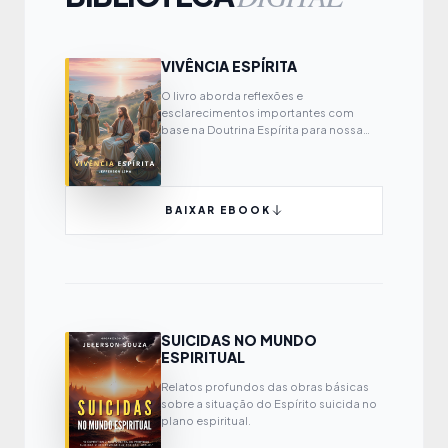
VIVÊNCIA ESPÍRITA
O livro aborda reflexões e
esclarecimentos importantes com
base na Doutrina Espírita para nossa
própria evolução espiritual.
BAIXAR EBOOK
SUICIDAS NO MUNDO
ESPIRITUAL
Relatos profundos das obras básicas
sobre a situação do Espírito suicida no
plano espiritual.