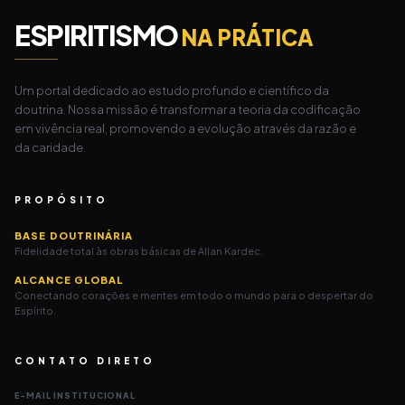
ESPIRITISMO
NA PRÁTICA
Um portal dedicado ao estudo profundo e científico da
doutrina. Nossa missão é transformar a teoria da codificação
em vivência real, promovendo a evolução através da razão e
da caridade.
PROPÓSITO
BASE DOUTRINÁRIA
Fidelidade total às obras básicas de Allan Kardec.
ALCANCE GLOBAL
Conectando corações e mentes em todo o mundo para o despertar do
Espírito.
CONTATO DIRETO
E-MAIL INSTITUCIONAL