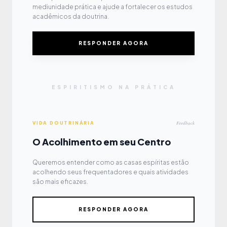
mediunidade prática e ajude a fortalecer os estudos
acadêmicos da doutrina.
RESPONDER AGORA
ESPIRITISMO NA PRÁTICA
Feedback
VIDA DOUTRINÁRIA
O Acolhimento em seu Centro
Queremos entender como as casas espíritas estão
acolhendo seus frequentadores e quais atividades
são mais eficazes.
RESPONDER AGORA