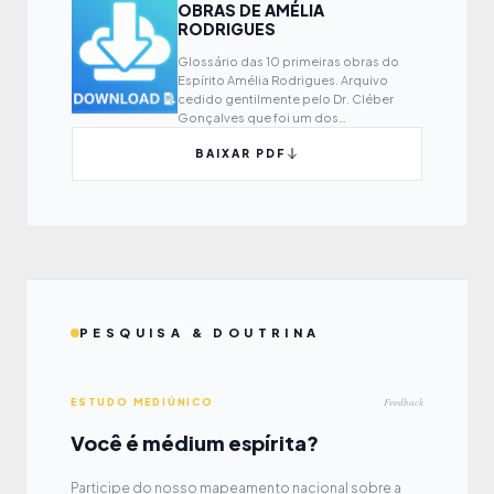
OBRAS DE AMÉLIA
RODRIGUES
Glossário das 10 primeiras obras do
Espírito Amélia Rodrigues. Arquivo
cedido gentilmente pelo Dr. Cléber
Gonçalves que foi um dos
responsáveis por montar o glossário.
BAIXAR PDF
Baixem e divulguem.
PESQUISA & DOUTRINA
Feedback
ESTUDO MEDIÚNICO
Você é médium espírita?
Participe do nosso mapeamento nacional sobre a