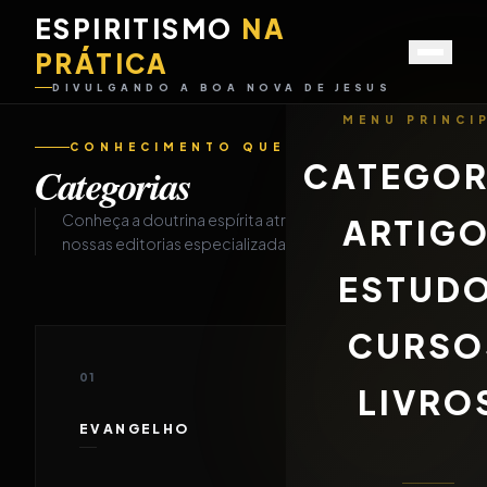
ESPIRITISMO
NA
PRÁTICA
DIVULGANDO A BOA NOVA DE JESUS
MENU PRINCI
CONHECIMENTO QUE DESPERTA
CATEGOR
Categorias
Conheça a doutrina espírita através de
ARTIG
nossas editorias especializadas.
ESTUD
CURSO
01
LIVRO
EVANGELHO