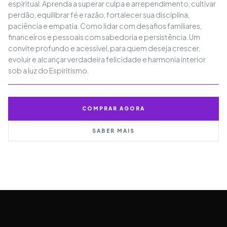
espiritual. Aprenda a superar culpa e arrependimento, cultivar
perdão, equilibrar fé e razão, fortalecer sua disciplina,
paciência e empatia. Como lidar com desafios familiares,
financeiros e pessoais com sabedoria e persistência. Um
convite profundo e acessível, para quem deseja crescer,
evoluir e alcançar verdadeira felicidade e harmonia interior
sob a luz do Espiritismo.
COMPRAR AGORA
SABER MAIS