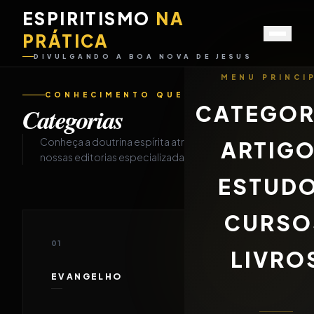
ESPIRITISMO
NA
PRÁTICA
DIVULGANDO A BOA NOVA DE JESUS
MENU PRINCI
CONHECIMENTO QUE DESPERTA
CATEGOR
Categorias
Conheça a doutrina espírita através de
ARTIG
nossas editorias especializadas.
ESTUD
CURSO
01
LIVRO
EVANGELHO