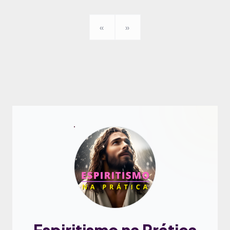
«
»
Espiritismo na Prática