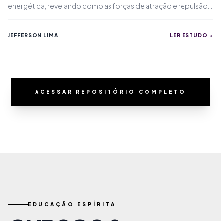
energética, revelando como as forças de atração e repulsão
operam do nível atômico ao nível espiritual, mostrando que
tudo no Universo está interligado.
JEFFERSON LIMA
LER ESTUDO +
ACESSAR REPOSITÓRIO COMPLETO
EDUCAÇÃO ESPÍRITA