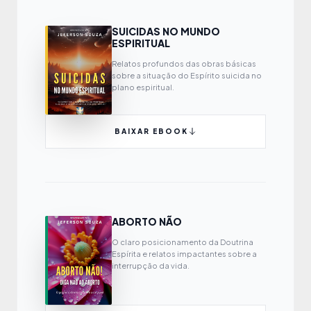
SUICIDAS NO MUNDO
ESPIRITUAL
Relatos profundos das obras básicas
sobre a situação do Espírito suicida no
plano espiritual.
BAIXAR EBOOK
ABORTO NÃO
O claro posicionamento da Doutrina
Espírita e relatos impactantes sobre a
interrupção da vida.