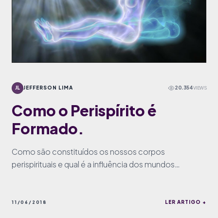
JL
JEFFERSON LIMA
20.354
VIEWS
Como o Perispírito é
Formado.
Como são constituídos os nossos corpos
perispirituais e qual é a influência dos mundos
habitados na formação do perispírito.
LER ARTIGO +
11/06/2018