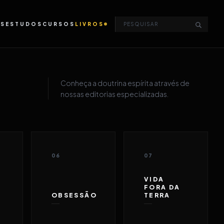
OS
ESTUDOS
CURSOS
LIVROS
Conheça a doutrina espírita através de
nossas editorias especializadas.
06
07
VIDA
FORA DA
OBSESSÃO
TERRA