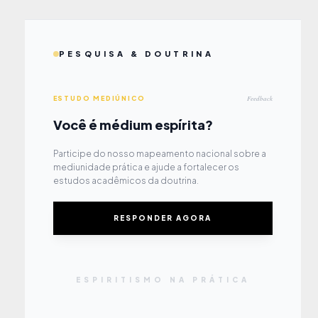
PESQUISA & DOUTRINA
Feedback
ESTUDO MEDIÚNICO
Você é médium espírita?
Participe do nosso mapeamento nacional sobre a
mediunidade prática e ajude a fortalecer os
estudos acadêmicos da doutrina.
RESPONDER AGORA
ESPIRITISMO NA PRÁTICA