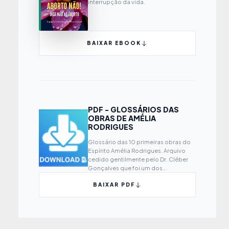
interrupção da vida.
BAIXAR EBOOK
PDF - GLOSSÁRIOS DAS
OBRAS DE AMÉLIA
RODRIGUES
Glossário das 10 primeiras obras do
Espírito Amélia Rodrigues. Arquivo
cedido gentilmente pelo Dr. Cléber
Gonçalves que foi um dos
responsáveis por montar o glossário.
BAIXAR PDF
Baixem e divulguem.