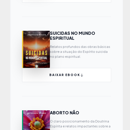
SUICIDAS NO MUNDO
ESPIRITUAL
Relatos profundos das obras básicas
sobre a situação do Espírito suicida
no plano espiritual.
BAIXAR EBOOK
ABORTO NÃO
O claro posicionamento da Doutrina
Espírita e relatos impactantes sobre a