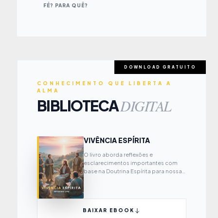
FÉ? PARA QUÊ?
DOWNLOAD GRATUITO
CONHECIMENTO QUE LIBERTA A
ALMA
DIGITAL
BIBLIOTECA
VIVÊNCIA ESPÍRITA
O livro aborda reflexões e
esclarecimentos importantes com
base na Doutrina Espírita para nossa
própria evolução espiritual.
BAIXAR EBOOK