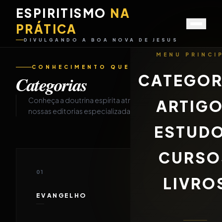
ESPIRITISMO
NA
PRÁTICA
DIVULGANDO A BOA NOVA DE JESUS
MENU PRINCI
CONHECIMENTO QUE DESPERTA
CATEGOR
Categorias
Conheça a doutrina espírita através de
ARTIG
nossas editorias especializadas.
ESTUD
CURSO
01
LIVRO
EVANGELHO