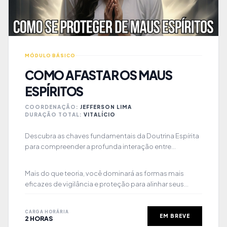
MÓDULO BÁSICO
COMO AFASTAR OS MAUS
ESPÍRITOS
COORDENAÇÃO:
JEFFERSON LIMA
DURAÇÃO TOTAL:
VITALÍCIO
Descubra as chaves fundamentais da Doutrina Espírita
para compreender a profunda interação entre
encarnados e desencarnados que molda o seu
cotidiano. Neste curso gratuito, você será guiado por
Mais do que teoria, você dominará as formas mais
uma jornada de aprendizado profundo, aprendendo a
eficazes de vigilância e proteção para alinhar seus
identificar sintonias mentais e a construir um escudo de
pensamentos aos Espíritos de Luz. Recupere o domínio
fortalecimento espiritual baseado na sabedoria
sobre sua atmosfera psíquica, cerque-se de
superior.
CARGA HORÁRIA
companhias elevadas e transforme sua jornada em um
EM BREVE
2 HORAS
caminho de paz, equilíbrio e constante bem-estar.