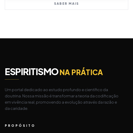
SABER MAIS
ESPIRITISMO
NA PRÁTICA
Um portal dedicado ao estudo profundo e científico da
doutrina. Nossa missão é transformar a teoria da codificação
em vivência real, promovendo a evolução através da razão e
da caridade.
PROPÓSITO