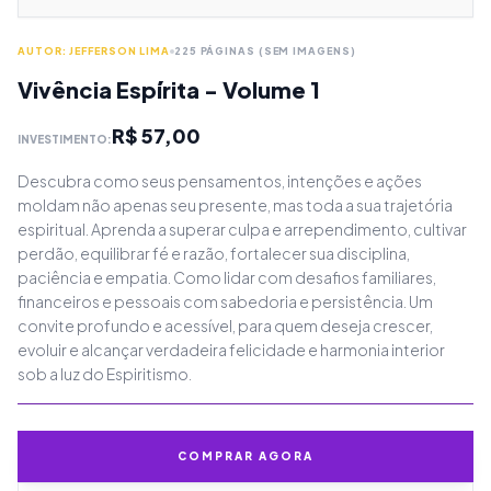
AUTOR: JEFFERSON LIMA
225 PÁGINAS (SEM IMAGENS)
Vivência Espírita - Volume 1
R$ 57,00
INVESTIMENTO:
Descubra como seus pensamentos, intenções e ações
moldam não apenas seu presente, mas toda a sua trajetória
espiritual. Aprenda a superar culpa e arrependimento, cultivar
perdão, equilibrar fé e razão, fortalecer sua disciplina,
paciência e empatia. Como lidar com desafios familiares,
financeiros e pessoais com sabedoria e persistência. Um
convite profundo e acessível, para quem deseja crescer,
evoluir e alcançar verdadeira felicidade e harmonia interior
sob a luz do Espiritismo.
COMPRAR AGORA