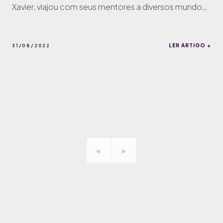
Xavier, viajou com seus mentores a diversos mundos,
e hoje vamos comentar suas anotações sobre o
Saturno.
LER ARTIGO +
31/08/2022
«
»