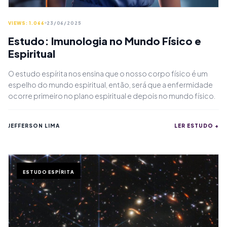
VIEWS: 1.066
23/06/2025
Estudo: Imunologia no Mundo Físico e
Espiritual
O estudo espírita nos ensina que o nosso corpo físico é um
espelho do mundo espiritual, então, será que a enfermidade
ocorre primeiro no plano espiritual e depois no mundo físico.
JEFFERSON LIMA
LER ESTUDO +
ESTUDO ESPÍRITA