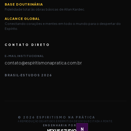
BASE DOUTRINÁRIA
Fidelidade total às obras básicas de Allan Kardec.
ALCANCE GLOBAL
Conectando corações e mentes em todo o mundo para o despertar do
Espírito.
CONTATO DIRETO
E-MAIL INSTITUCIONAL
contato@espiritismonapratica.com.br
BRASIL
ESTUDOS 2026
© 2026 ESPIRITISMO NA PRÁTICA
A REPRODUÇÃO DE ARTIGOS É PERMITIDA DESDE QUE CITADA A FONTE.
ENGENHARIA POR
N
NEXUS STUDIO