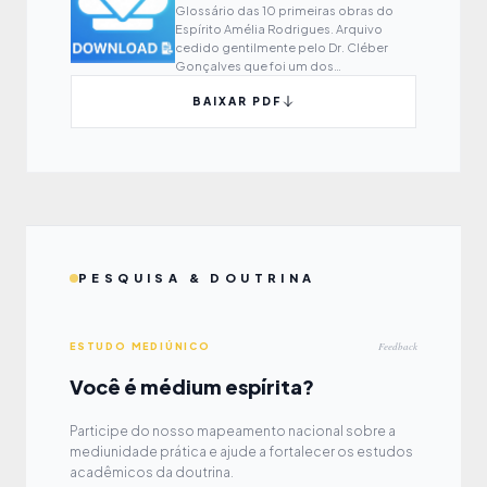
Glossário das 10 primeiras obras do
Espírito Amélia Rodrigues. Arquivo
cedido gentilmente pelo Dr. Cléber
Gonçalves que foi um dos
responsáveis por montar o glossário.
BAIXAR PDF
Baixem e divulguem.
PESQUISA & DOUTRINA
Feedback
ESTUDO MEDIÚNICO
Você é médium espírita?
Participe do nosso mapeamento nacional sobre a
mediunidade prática e ajude a fortalecer os estudos
acadêmicos da doutrina.