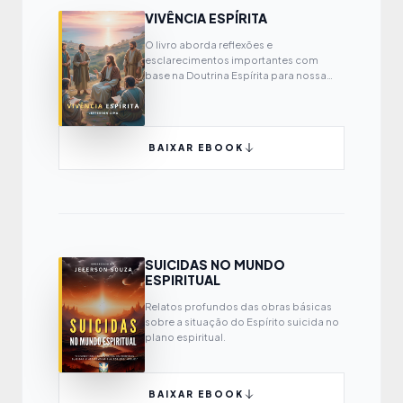
VIVÊNCIA ESPÍRITA
O livro aborda reflexões e
esclarecimentos importantes com
base na Doutrina Espírita para nossa
própria evolução espiritual.
BAIXAR EBOOK
SUICIDAS NO MUNDO
ESPIRITUAL
Relatos profundos das obras básicas
sobre a situação do Espírito suicida no
plano espiritual.
BAIXAR EBOOK